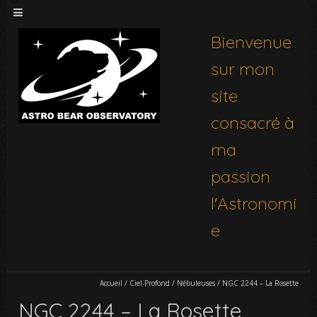
Bienvenue
sur mon
site
consacré à
ma
passion
l'Astronomi
e
Accueil
/
Ciel Profond
/
Nébuleuses
/
NGC 2244 – La Rosette
NGC 2244 – La Rosette