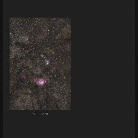
M8 – M20