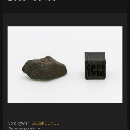
Nom officiel
:
BASSIKOUNOU
Chute observée
: oui