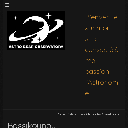
Bienvenue
sur mon
site
consacré à
ma
passion
l'Astronomi
e
Accueil
/
Météorites
/
Chondrites
/
Bassikounou
Bassikounou