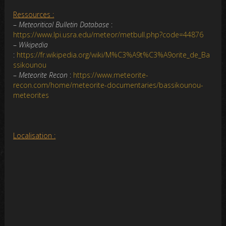
Ressources :
–
Meteoritical Bulletin Database
:
https://www.lpi.usra.edu/meteor/metbull.php?code=44876
–
Wikipedia
:
https://fr.wikipedia.org/wiki/M%C3%A9t%C3%A9orite_de_Ba
ssikounou
–
Meteorite Recon
:
https://www.meteorite-
recon.com/home/meteorite-documentaries/bassikounou-
meteorites
Localisation :