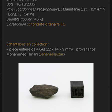
Date
: 16/10/2006
Pays (Coordonnées géographiques)
: Mauritanie (Lat. : 15° 47′ N
; Long. : 5° 54′ W)
Quantité trouvée
: 46 kg
Classification
:
chondrite ordinaire H5
Échantillons en collection :
– pièce entière de 4.04g (22 x 14 x 9 mm) : provenance
Mohammed Hmani (
Sahara-Nayzak
)