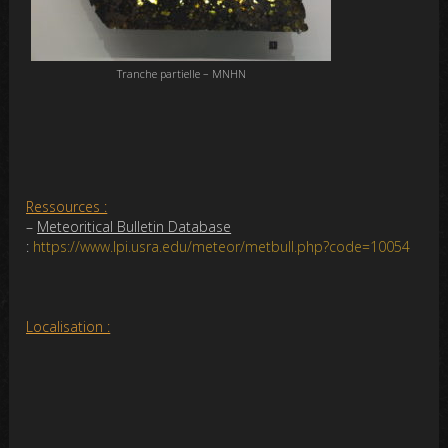
Tranche partielle – MNHN
Ressources :
–
Meteoritical Bulletin Database
:
https://www.lpi.usra.edu/meteor/metbull.php?code=10054
Localisation :