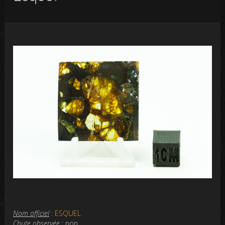
Nom officiel
:
ESQUEL
Chute observée
: non