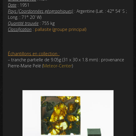
Date
: 1951
Pays (Coordonnées géographiques)
: Argentine (Lat. : 42° 54′ S ;
Long. : 71° 20′ W)
Quantité trouvée
: 755 kg
Classification
:
pallasite (groupe principal)
Échantillons en collection :
– tranche partielle de 9.05g (31 x 30 x 1.8 mm) : provenance
Pierre-Marie Pelé (
Meteor-Center
)