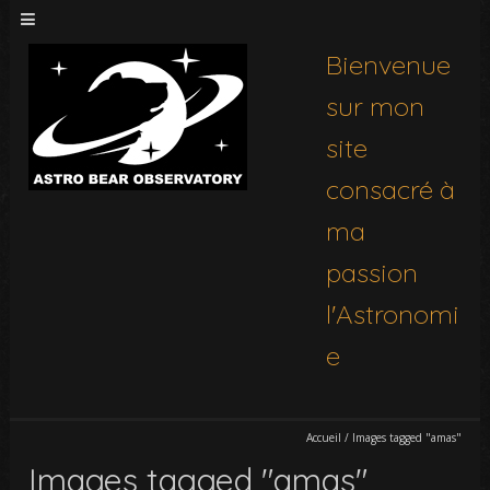
Bienvenue
sur mon
site
consacré à
ma
passion
l'Astronomi
e
Accueil
/
Images tagged "amas"
Images tagged "amas"